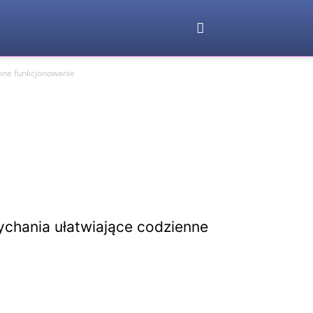
enne funkcjonowanie
ychania ułatwiające codzienne