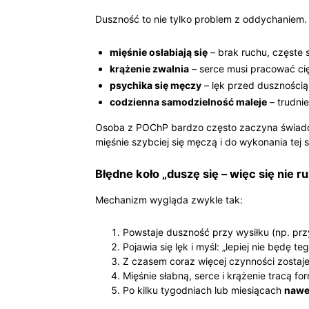
Duszność to nie tylko problem z oddychaniem.
mięśnie osłabiają się
– brak ruchu, częste 
krążenie zwalnia
– serce musi pracować ci
psychika się męczy
– lęk przed dusznością
codzienna samodzielność maleje
– trudni
Osoba z POChP bardzo często zaczyna świadomi
mięśnie szybciej się męczą i do wykonania tej 
Błędne koło „duszę się – więc się nie 
Mechanizm wygląda zwykle tak:
Powstaje duszność przy wysiłku (np. pr
Pojawia się lęk i myśl: „lepiej nie będę teg
Z czasem coraz więcej czynności zostaje
Mięśnie słabną, serce i krążenie tracą fo
Po kilku tygodniach lub miesiącach
nawe