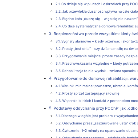
Co dzieje się w płucach i oskrzelach przy PO
Jak przewlekła duszność wpływa na całe ciał
Błędne koło „duszę się – więc się nie ruszam”
Co daje systematyczna domowa rehabilitacja
Bezpieczeństwo przede wszystkim: kiedy ćwi
Sygnały alarmowe – kiedy przerwać i skontakt
Prosty „test dnia” – czy dziś mam siłę na ćwic
Przygotowanie miejsca: proste zasady bezpi
Przeciwwskazania względne – kiedy potrzebna
Rehabilitacja to nie wycisk – zmiana sposobu
Przygotowanie do domowej rehabilitacji: waru
Warunki minimalne: powietrze, ubranie, komfo
Prosty sprzęt zastępujący siłownię
Wsparcie bliskich i kontakt z personelem m
Podstawy oddychania przy POChP: jak „odko
Dlaczego w ogóle jest problem z wydychanie
Oddychanie przez „zasznurowane usta” krok 
Ćwiczenie: 1–2 minuty na opanowanie duszno
Oddychanie przeponowe – odciążenie barków 