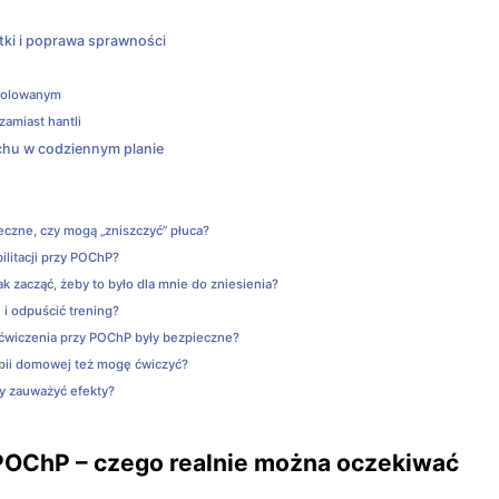
tki i poprawa sprawności
trolowanym
zamiast hantli
chu w codziennym planie
czne, czy mogą „zniszczyć” płuca?
ilitacji przy POChP?
ak zacząć, żeby to było dla mnie do zniesienia?
 i odpuścić trening?
ćwiczenia przy POChP były bezpieczne?
pii domowej też mogę ćwiczyć?
y zauważyć efekty?
OChP – czego realnie można oczekiwać