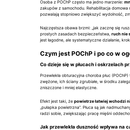
Osoba z POChP często ma jedno marzenie:
mn
zakupów z samochodu. Rehabilitacja domowa m
pozwalają stopniowo zwiększyć wydolność, zmn
Najczęstsza obawa brzmi: „jak zacznę się rusza
prostych zasadach bezpieczeństwa,
ruch nie
jest łagodne, ale systematyczne działanie, kro
Czym jest POChP i po co w og
Co dzieje się w płucach i oskrzelach 
Przewlekła obturacyjna choroba płuc (POChP) 
zwężone, ich ściany zgrubiałe, w środku zaleg
zniszczone i mniej elastyczne.
Efekt jest taki, że
powietrze łatwiej wchodzi 
„pułapka powietrzna”. Płuca są jak nadmuchan
radzi sobie, zwiększając pracę mięśni oddecho
Jak przewlekła duszność wpływa na ca