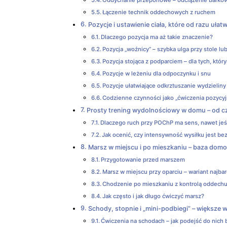
Łączenie technik oddechowych z ruchem
Pozycje i ustawienie ciała, które od razu ułat
Dlaczego pozycja ma aż takie znaczenie?
Pozycja „woźnicy” – szybka ulga przy stole lu
Pozycja stojąca z podparciem – dla tych, któr
Pozycje w leżeniu dla odpoczynku i snu
Pozycje ułatwiające odkrztuszanie wydzieliny
Codzienne czynności jako „ćwiczenia pozycy
Prosty trening wydolnościowy w domu – od c
Dlaczego ruch przy POChP ma sens, nawet jeśl
Jak ocenić, czy intensywność wysiłku jest be
Marsz w miejscu i po mieszkaniu – baza dom
Przygotowanie przed marszem
Marsz w miejscu przy oparciu – wariant najb
Chodzenie po mieszkaniu z kontrolą oddech
Jak często i jak długo ćwiczyć marsz?
Schody, stopnie i „mini-podbiegi” – większe 
Ćwiczenia na schodach – jak podejść do nich 