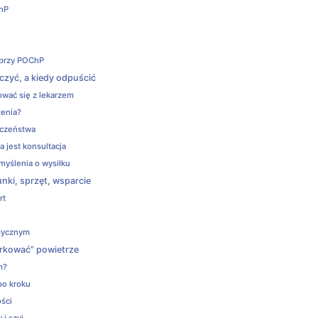
ChP
o
 przy POChP
czyć, a kiedy odpuścić
ować się z lekarzem
zenia?
eczeństwa
 jest konsultacja
 myślenia o wysiłku
nki, sprzęt, wsparcie
rt
edycznym
rkować” powietrze
m?
po kroku
ści
i szyi