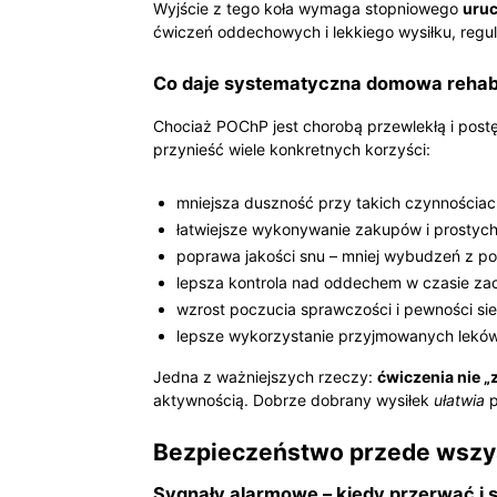
Wyjście z tego koła wymaga stopniowego
uruc
ćwiczeń oddechowych i lekkiego wysiłku, regul
Co daje systematyczna domowa rehabi
Chociaż POChP jest chorobą przewlekłą i post
przynieść wiele konkretnych korzyści:
mniejsza duszność przy takich czynnościach
łatwiejsze wykonywanie zakupów i prostych
poprawa jakości snu – mniej wybudzeń z p
lepsza kontrola nad oddechem w czasie zaos
wzrost poczucia sprawczości i pewności sieb
lepsze wykorzystanie przyjmowanych leków –
Jedna z ważniejszych rzeczy:
ćwiczenia nie „
aktywnością. Dobrze dobrany wysiłek
ułatwia
p
Bezpieczeństwo przede wszyst
Sygnały alarmowe – kiedy przerwać i 