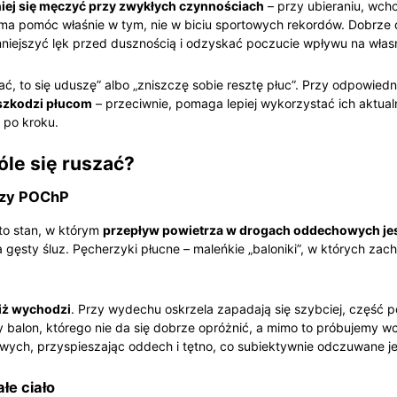
iej się męczyć przy zwykłych czynnościach
– przy ubieraniu, wch
a pomóc właśnie w tym, nie w biciu sportowych rekordów. Dobrze
iejszyć lęk przed dusznością i odzyskać poczucie wpływu na własn
ć, to się uduszę” albo „zniszczę sobie resztę płuc”. Przy odpowiedni
 szkodzi płucom
– przeciwnie, pomaga lepiej wykorzystać ich aktualn
k po kroku.
óle się ruszać?
przy POChP
to stan, w którym
przepływ powietrza w drogach oddechowych jes
a gęsty śluz. Pęcherzyki płucne – maleńkie „baloniki”, w których z
niż wychodzi
. Przy wydechu oskrzela zapadają się szybciej, część p
y balon, którego nie da się dobrze opróżnić, a mimo to próbujemy 
wych, przyspieszając oddech i tętno, co subiektywnie odczuwane je
łe ciało