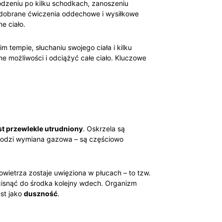
odzeniu po kilku schodkach, zanoszeniu
 dobrane ćwiczenia oddechowe i wysiłkowe
e ciało.
m tempie, słuchaniu swojego ciała i kilku
e możliwości i odciążyć całe ciało. Kluczowe
t przewlekle utrudniony
. Oskrzela są
achodzi wymiana gazowa – są częściowo
owietrza zostaje uwięziona w płucach – to tzw.
wcisnąć do środka kolejny wdech. Organizm
st jako
duszność
.