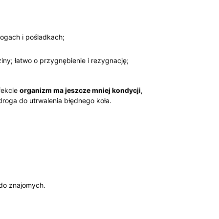
nogach i pośladkach;
ny; łatwo o przygnębienie i rezygnację;
fekcie
organizm ma jeszcze mniej kondycji
,
 droga do utrwalenia błędnego koła.
 do znajomych.