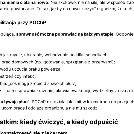
hamiania ciała na nowo
. Nie skokowo, nie na siłę, ale w sposób z
arnie powtarzane. To tak, jakby na nowo „uczyć” organizm, że ruch 
litacja przy POChP
ępującą,
sprawność można poprawiać na każdym etapie
. Odpowie
 jak mycie, ubieranie, wchodzenie po kilku schodkach;
 prac domowych (np. gotowanie, sprzątanie z przerwami);
owodu uczucia braku powietrza;
trzeń czy infekcji;
ie: „coś mogę zrobić dla swoich płuc”;
 ruch usprawnia krążenie, ułatwia ewakuację wydzieliny z oskrzeli
zużywają płuc”
. POChP nie działa jak limit w kilometrach do przeje
łucom pracę i odciąża organizm, a nie mu szkodzi.
kim: kiedy ćwiczyć, a kiedy odpuścić
skontaktować się z lekarzem