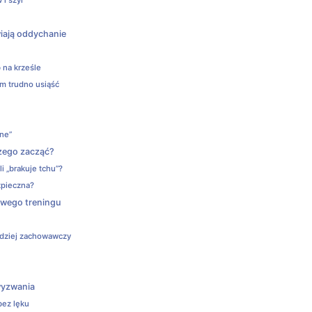
wiają oddychanie
b na krześle
ym trudno usiąść
jne”
zego zacząć?
i „brakuje tchu”?
zpieczna?
owego treningu
ardziej zachowawczy
u
wyzwania
bez lęku