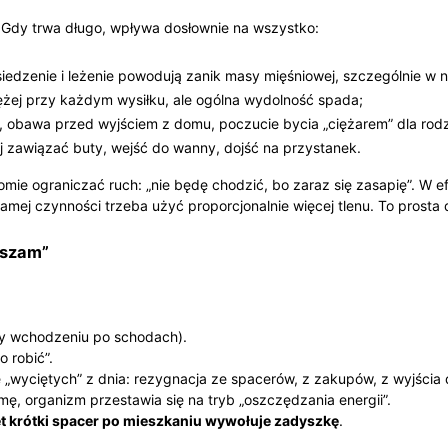
 Gdy trwa długo, wpływa dosłownie na wszystko:
siedzenie i leżenie powodują zanik masy mięśniowej, szczególnie w 
ężej przy każdym wysiłku, ale ogólna wydolność spada;
, obawa przed wyjściem z domu, poczucie bycia „ciężarem” dla rodzi
ej zawiązać buty, wejść do wanny, dojść na przystanek.
e ograniczać ruch: „nie będę chodzić, bo zaraz się zasapię”. W e
samej czynności trzeba użyć proporcjonalnie więcej tlenu. To prosta
ruszam”
zy wchodzeniu po schodach).
o robić”.
 „wyciętych” z dnia: rezygnacja ze spacerów, z zakupów, z wyjścia
rmę, organizm przestawia się na tryb „oszczędzania energii”.
t krótki spacer po mieszkaniu wywołuje zadyszkę
.