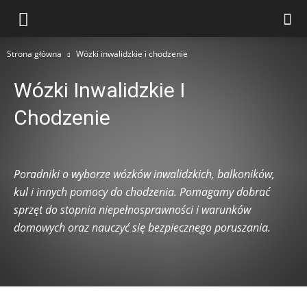
Strona główna
Wózki inwalidzkie i chodzenie
Wózki Inwalidzkie I
Chodzenie
Aparaty CPAP i bezdech senny
Ćwiczenia i fizjoterapia domowa
Fizjoterapia
Formalności i wynajem sprzętu
Poradniki o wyborze wózków inwalidzkich, balkoników,
Łóżka rehabilitacyjne
Opieka nad osobą niesamodzielną
kul i innych pomocy do chodzenia. Pomagamy dobrać
Profilaktyka odleżyn
Publikacje czytelników
Rehabilitacja
sprzęt do stopnia niepełnosprawności i warunków
Rehabilitacja po operacjach i urazach
domowych oraz nauczyć się bezpiecznego poruszania.
Sprzęt rehabilitacyjny w domu
Tlenoterapia i koncentratory tlenu
Wózki inwalidzkie i chodzenie