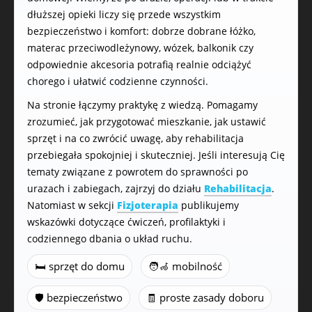
dłuższej opieki liczy się przede wszystkim
bezpieczeństwo i komfort: dobrze dobrane łóżko,
materac przeciwodleżynowy, wózek, balkonik czy
odpowiednie akcesoria potrafią realnie odciążyć
chorego i ułatwić codzienne czynności.
Na stronie łączymy praktykę z wiedzą. Pomagamy
zrozumieć, jak przygotować mieszkanie, jak ustawić
sprzęt i na co zwrócić uwagę, aby rehabilitacja
przebiegała spokojniej i skuteczniej. Jeśli interesują Cię
tematy związane z powrotem do sprawności po
urazach i zabiegach, zajrzyj do działu
Rehabilitacja
.
Natomiast w sekcji
Fizjoterapia
publikujemy
wskazówki dotyczące ćwiczeń, profilaktyki i
codziennego dbania o układ ruchu.
🛏️ sprzęt do domu
🧑‍🦽 mobilność
🛡️ bezpieczeństwo
🧾 proste zasady doboru