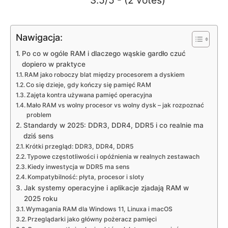
3.5/5 - (2 votes)
Nawigacja:
Po co w ogóle RAM i dlaczego wąskie gardło czuć
dopiero w praktyce
RAM jako roboczy blat między procesorem a dyskiem
Co się dzieje, gdy kończy się pamięć RAM
Zajęta kontra używana pamięć operacyjna
Mało RAM vs wolny procesor vs wolny dysk – jak rozpoznać
problem
Standardy w 2025: DDR3, DDR4, DDR5 i co realnie ma
dziś sens
Krótki przegląd: DDR3, DDR4, DDR5
Typowe częstotliwości i opóźnienia w realnych zestawach
Kiedy inwestycja w DDR5 ma sens
Kompatybilność: płyta, procesor i sloty
Jak systemy operacyjne i aplikacje zjadają RAM w
2025 roku
Wymagania RAM dla Windows 11, Linuxa i macOS
Przeglądarki jako główny pożeracz pamięci