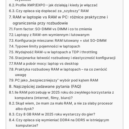
Profile XMP/EXPO – jak działają i kiedy je włączać
Czy opłaca się dopłacać za „szybszy” RAM
RAM w laptopie vs RAM w PC: różnice praktyczne i
ograniczenia przy rozbudowie
Form factor: SO-DIMM vs DIMM i co to zmienia
Laptopy z RAM-em wymiennym i lutowanym
Konfiguracje mieszane: RAM lutowany + slot SO-DIMM
Typowe limity pojemności w laptopach
Wydajność RAM-u w laptopach a TDP i throttling
Stacjonarka: łatwość rozbudowy i elastyczność konfiguracji
RAM a pobór mocy: laptop vs desktop
Praktyka rozbudowy RAM w laptopach – na co zwrócić
uwagę
PC jako „bezpieczniejszy” wybór pod kątem RAM
Najczęściej zadawane pytania (FAQ)
Ile RAM potrzebuję w 2025 roku do zwykłego korzystania z
komputera (internet, filmy, biuro)?
Skąd wiem, że mam za mało RAM, a nie za słaby procesor
albo dysk?
Czy 8 GB RAM w 2025 roku wystarczy do gier?
Czy opłaca się wymieniać DDR4 na DDR5 w istniejącym
komputerze?