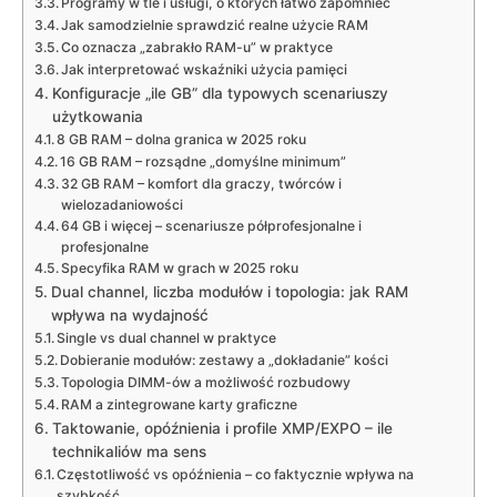
Programy w tle i usługi, o których łatwo zapomnieć
Jak samodzielnie sprawdzić realne użycie RAM
Co oznacza „zabrakło RAM-u” w praktyce
Jak interpretować wskaźniki użycia pamięci
Konfiguracje „ile GB” dla typowych scenariuszy
użytkowania
8 GB RAM – dolna granica w 2025 roku
16 GB RAM – rozsądne „domyślne minimum”
32 GB RAM – komfort dla graczy, twórców i
wielozadaniowości
64 GB i więcej – scenariusze półprofesjonalne i
profesjonalne
Specyfika RAM w grach w 2025 roku
Dual channel, liczba modułów i topologia: jak RAM
wpływa na wydajność
Single vs dual channel w praktyce
Dobieranie modułów: zestawy a „dokładanie” kości
Topologia DIMM-ów a możliwość rozbudowy
RAM a zintegrowane karty graficzne
Taktowanie, opóźnienia i profile XMP/EXPO – ile
technikaliów ma sens
Częstotliwość vs opóźnienia – co faktycznie wpływa na
szybkość