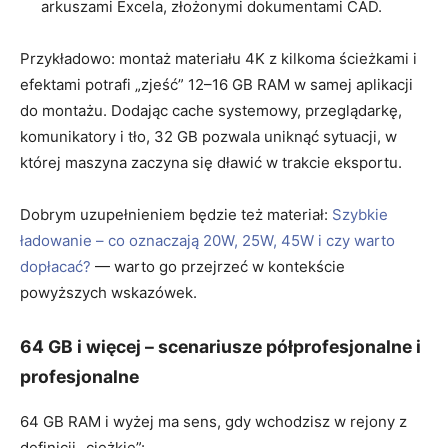
arkuszami Excela, złożonymi dokumentami CAD.
Przykładowo: montaż materiału 4K z kilkoma ścieżkami i
efektami potrafi „zjeść” 12–16 GB RAM w samej aplikacji
do montażu. Dodając cache systemowy, przeglądarkę,
komunikatory i tło, 32 GB pozwala uniknąć sytuacji, w
której maszyna zaczyna się dławić w trakcie eksportu.
Dobrym uzupełnieniem będzie też materiał:
Szybkie
ładowanie – co oznaczają 20W, 25W, 45W i czy warto
dopłacać?
— warto go przejrzeć w kontekście
powyższych wskazówek.
64 GB i więcej – scenariusze półprofesjonalne i
profesjonalne
64 GB RAM i wyżej ma sens, gdy wchodzisz w rejony z
definicji „ciężkie”: