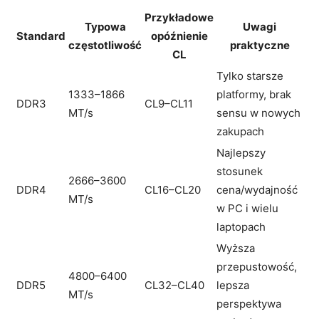
Przykładowe
Typowa
Uwagi
Standard
opóźnienie
częstotliwość
praktyczne
CL
Tylko starsze
1333–1866
platformy, brak
DDR3
CL9–CL11
MT/s
sensu w nowych
zakupach
Najlepszy
stosunek
2666–3600
DDR4
CL16–CL20
cena/wydajność
MT/s
w PC i wielu
laptopach
Wyższa
przepustowość,
4800–6400
DDR5
CL32–CL40
lepsza
MT/s
perspektywa