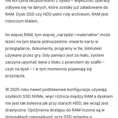
nie korzysta bezpośrednio z dysku – większość operacji
odbywa się na danych, które zostały już załadowane do
RAM. Dysk SSD czy HDD pełni rolę archiwum, RAM jest
roboczym blatem.
Im więcej RAM, tym więcej „narzędzi i materiałów” może
leżeć na tym blacie jednocześnie: otwarte karty w
przeglądarce, dokumenty, programy w tle, biblioteki
używane przez gry. Gdy pamięci jest za mało, system
zaczyna upychać dane z blatu z powrotem do szafki –
czyli na dysk – i w tym momencie pojawiają się
przycięcia.
W 2025 roku nawet podstawowe konfiguracje używają
szybkich SSD NVMe, więc różnica między RAM a dyskiem
nie jest tak bolesna jak przy starych HDD, ale wciąż jest
drastyczna. Opóźnienia dostępu do RAM liczone są w
dziesiątkach nanosekund, przy SSD mówimy o