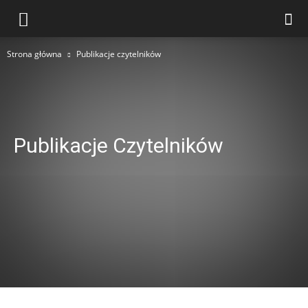
Strona główna
Publikacje czytelników
Publikacje Czytelników
Aparaty CPAP i bezdech senny
Ćwiczenia i fizjoterapia domowa
Fizjoterapia
Formalności i wynajem sprzętu
Łóżka rehabilitacyjne
Opieka nad osobą niesamodzielną
Profilaktyka odleżyn
Publikacje czytelników
Rehabilitacja
Rehabilitacja po operacjach i urazach
Sprzęt rehabilitacyjny w domu
Tlenoterapia i koncentratory tlenu
Wózki inwalidzkie i chodzenie